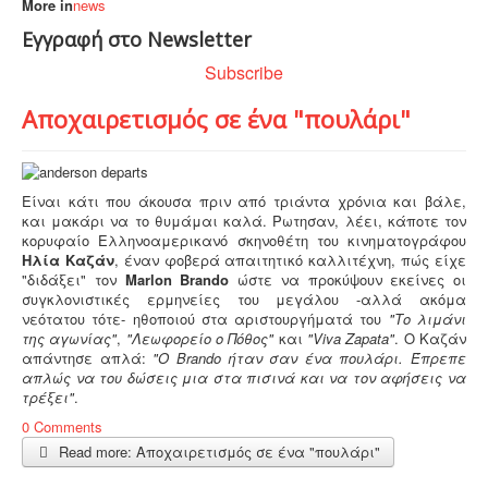
More in
news
Εγγραφή στο Newsletter
Subscribe
Αποχαιρετισμός σε ένα "πουλάρι"
Είναι κάτι που άκουσα πριν από τριάντα χρόνια και βάλε,
και μακάρι να το θυμάμαι καλά. Ρωτησαν, λέει, κάποτε τον
κορυφαίο Ελληνοαμερικανό σκηνοθέτη του κινηματογράφου
Ηλία Καζάν
, έναν φοβερά απαιτητικό καλλιτέχνη, πώς είχε
"διδάξει" τον
Marlon Brando
ώστε να προκύψουν εκείνες οι
συγκλονιστικές ερμηνείες του μεγάλου -αλλά ακόμα
νεότατου τότε- ηθοποιού στα αριστουργήματά του
"Το λιμάνι
της αγωνίας"
,
"Λεωφορείο ο Πόθος"
και
"Viva Zapata"
. O Καζάν
απάντησε απλά:
"Ο Brando ήταν σαν ένα πουλάρι. Έπρεπε
απλώς να του δώσεις μια στα πισινά και να τον αφήσεις να
τρέξει"
.
0 Comments
Read more: Αποχαιρετισμός σε ένα "πουλάρι"