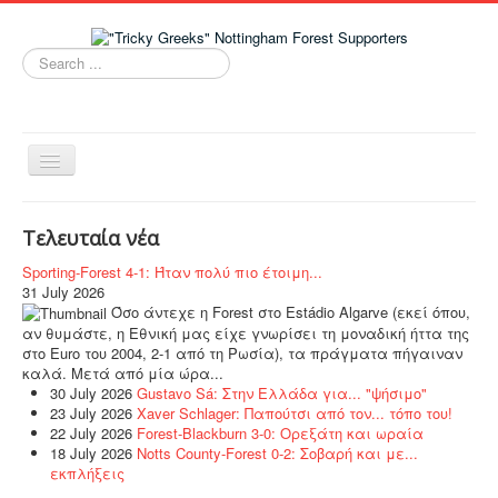
Search
...
Toggle
Navigation
Home
Τελευταία νέα
Νέα
Sporting-Forest 4-1: Ήταν πολύ πιο έτοιμη...
Ομάδα
31 July 2026
Όσο άντεχε η Forest στο Estádio Algarve (εκεί όπου,
Tricky Greeks
αν θυμάστε, η Εθνική μας είχε γνωρίσει τη μοναδική ήττα της
στο Euro του 2004, 2-1 από τη Ρωσία), τα πράγματα πήγαιναν
NFFC Women
καλά. Μετά από μία ώρα...
30 July 2026
Gustavo Sá: Στην Ελλάδα για... "ψήσιμο"
Links
23 July 2026
Xaver Schlager: Παπούτσι από τον... τόπο του!
22 July 2026
Forest-Blackburn 3-0: Ορεξάτη και ωραία
Live Chat!
18 July 2026
Notts County-Forest 0-2: Σοβαρή και με...
εκπλήξεις
Επικοινωνία