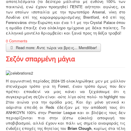
αποτελέσματα (το δεύτερο μάλιστα με ευθύνη 100% των
παικτών), ενώ έχουν προηγηθεί ΠΕΝΤΕ αήττητοι αγώνες, εκ
των οποίων ισοπαλία με την πρωτοπόρο Arsenal, νίκη στο
Λονδίνο επί της καραφορμαρισμένης Brentford, 4-0 επί της
Ferencváros στην Ευρώπη και ένα 1-1 με την Crystal Palace όπου
η ομάδα έπαιξε ένα ολόκληρο ημίχρονο με δέκα παίκτες. Το
ελληνικό μοντέλο θριαμβεύει και ξανά προς τη δόξα τραβά!
0 Comments
Read more: Άντε τώρα να βρεις... Mendilibar!
Σεζόν σπαρμένη μάγια
H αγωνιστική περίοδος 2024-'25 ολοκληρώθηκε μεν με μάλλον
στενάχωρο τρόπο για τη Forest, έναν τρόπο όμως που δεν
πρέπει επουδενί να μας κάνει να ξεχάσουμε ότι η
συγκεκριμένη σεζόν είναι -ούτε λίγο ούτε πολύ- το highlight του
21ου αιώνα για την ομάδα μας. Και όχι μόνο γενικά κι
αόριστα επειδή οι Reds έδειξαν με την απόδοσή τους ότι
ΑΝΗΚΟΥΝ 100% στην Premier League και οι βλέψεις τους δεν
περιορίζονται πια στην (έστω εύκολη) αποφυγή του
υποβιβασμού, αλλά έχουν και πάλι ως σημείο αναφοράς τις
ένδοξες εποχές της θητείας του
Brian Clough
, κυρίως στα τέλη