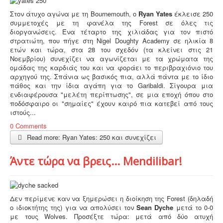
Στον άτυχο αγώνα με τη Bournemouth, o
Ryan Yates
έκλεισε 250
συμμετοχές με τη φανέλα της Forest σε όλες τις
διοργανώσεις. Ένα τέταρτο της χιλιάδας για τον πιστό
στρατιώτη, που πήγε στη Nigel Doughty Academy σε ηλικία 8
ετών και τώρα, στα 28 του σχεδόν (τα κλείνει στις 21
Νοεμβρίου) συνεχίζει να αγωνίζεται με τα χρώματα της
ομάδας της καρδιάς του και να φοράει το περιβραχιόνιο του
αρχηγού της. Σπάνια ως βασικός πια, αλλά πάντα με το ίδιο
πάθος και την ίδια αγάπη για το Garibaldi. Σίγουρα μια
ενδιαφέρουσα "μελέτη περίπτωσης", σε μια εποχή όπου στο
ποδόσφαιρο οι "σημαίες" έχουν καιρό πια κατεβεί από τους
ιστούς...
0 Comments
Read more: Ryan Yates: 250 και συνεχίζει
Άντε τώρα να βρεις... Mendilibar!
Δεν περίμενε καν να ξημερώσει η διοίκηση της Forest (δηλαδή
ο ιδιοκτήτης της) για να απολύσει τον
Sean Dyche
μετά το 0-0
με τους Wolves. Προσέξτε τώρα: μετά από δύο ατυχή