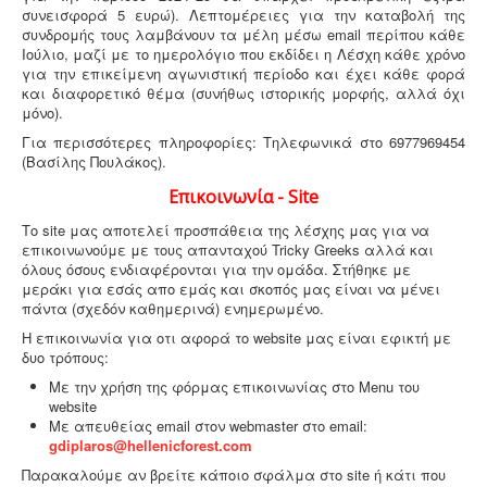
συνεισφορά 5 ευρώ). Λεπτομέρειες για την καταβολή της
συνδρομής τους λαμβάνουν τα μέλη μέσω email περίπου κάθε
Ιούλιο, μαζί με το ημερολόγιο που εκδίδει η Λέσχη κάθε χρόνο
για την επικείμενη αγωνιστική περίοδο και έχει κάθε φορά
και διαφορετικό θέμα (συνήθως ιστορικής μορφής, αλλά όχι
μόνο).
Για περισσότερες πληροφορίες: Τηλεφωνικά στo 6977969454
(Βασίλης Πουλάκος).
Επικοινωνία - Site
Το site μας αποτελεί προσπάθεια της λέσχης μας για να
επικοινωνούμε με τους απανταχού Tricky Greeks αλλά και
όλους όσους ενδιαφέρονται για την ομάδα. Στήθηκε με
μεράκι για εσάς απο εμάς και σκοπός μας είναι να μένει
πάντα (σχεδόν καθημερινά) ενημερωμένο.
H επικοινωνία για οτι αφορά το website μας είναι εφικτή με
δυο τρόπους:
Με την χρήση της φόρμας επικοινωνίας στο Menu του
website
Με απευθείας email στον webmaster στο email:
gdiplaros@hellenicforest.com
Παρακαλούμε αν βρείτε κάποιο σφάλμα στο site ή κάτι που