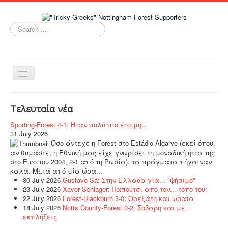
Search
...
Toggle
Navigation
Home
Τελευταία νέα
Νέα
Sporting-Forest 4-1: Ήταν πολύ πιο έτοιμη...
Ομάδα
31 July 2026
Όσο άντεχε η Forest στο Estádio Algarve (εκεί όπου,
Tricky Greeks
αν θυμάστε, η Εθνική μας είχε γνωρίσει τη μοναδική ήττα της
στο Euro του 2004, 2-1 από τη Ρωσία), τα πράγματα πήγαιναν
NFFC Women
καλά. Μετά από μία ώρα...
30 July 2026
Gustavo Sá: Στην Ελλάδα για... "ψήσιμο"
Links
23 July 2026
Xaver Schlager: Παπούτσι από τον... τόπο του!
22 July 2026
Forest-Blackburn 3-0: Ορεξάτη και ωραία
Live Chat!
18 July 2026
Notts County-Forest 0-2: Σοβαρή και με...
εκπλήξεις
Επικοινωνία