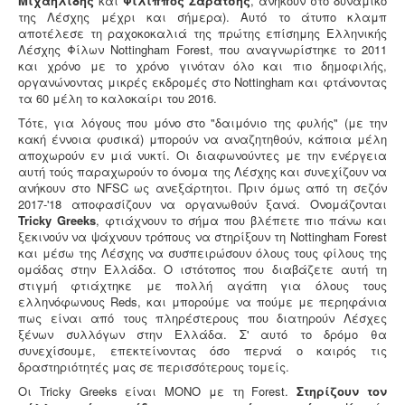
Μιχαηλίδης
και
Φίλιππος Σαράτσης
, ανήκουν στο δυναμικό
της Λέσχης μέχρι και σήμερα). Αυτό το άτυπο κλαμπ
αποτέλεσε τη ραχοκοκαλιά της πρώτης επίσημης Ελληνικής
Λέσχης Φίλων Nottingham Forest, που αναγνωρίστηκε το 2011
και χρόνο με το χρόνο γινόταν όλο και πιο δημοφιλής,
οργανώνοντας μικρές εκδρομές στο Nottingham και φτάνοντας
τα 60 μέλη το καλοκαίρι του 2016.
Τότε, για λόγους που μόνο στο "δαιμόνιο της φυλής" (με την
κακή έννοια φυσικά) μπορούν να αναζητηθούν, κάποια μέλη
αποχωρούν εν μιά νυκτί. Οι διαφωνούντες με την ενέργεια
αυτή τούς παραχωρούν το όνομα της Λέσχης και συνεχίζουν να
ανήκουν στο NFSC ως ανεξάρτητοι. Πριν όμως από τη σεζόν
2017-'18 αποφασίζουν να οργανωθούν ξανά. Ονομάζονται
Tricky Greeks
, φτιάχνουν το σήμα που βλέπετε πιο πάνω και
ξεκινούν να ψάχνουν τρόπους να στηρίξουν τη Nottingham Forest
και μέσω της Λέσχης να συσπειρώσουν όλους τους φίλους της
ομάδας στην Ελλάδα. Ο ιστότοπος που διαβάζετε αυτή τη
στιγμή φτιάχτηκε με πολλή αγάπη για όλους τους
ελληνόφωνους Reds, και μπορούμε να πούμε με περηφάνια
πως είναι από τους πληρέστερους που διατηρούν Λέσχες
ξένων συλλόγων στην Ελλάδα. Σ' αυτό το δρόμο θα
συνεχίσουμε, επεκτείνοντας όσο περνά ο καιρός τις
δραστηριότητές μας σε περισσότερους τομείς.
Οι Tricky Greeks είναι ΜΟΝΟ με τη Forest.
Στηρίζουν τον