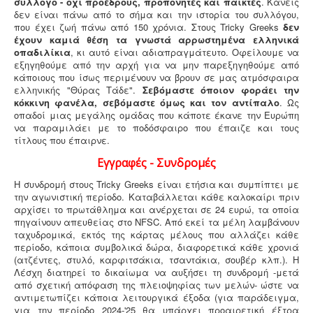
σύλλογο - όχι προέδρους, προπονητές και παίκτες
. Κανείς
δεν είναι πάνω από το σήμα και την ιστορία του συλλόγου,
που έχει ζωή πάνω από 150 χρόνια. Στους Tricky Greeks
δεν
έχουν καμιά θέση τα γνωστά αρρωστημένα ελληνικά
οπαδιλίκια
, κι αυτό είναι αδιαπραγμάτευτο. Οφείλουμε να
εξηγηθούμε από την αρχή για να μην παρεξηγηθούμε από
κάποιους που ίσως περιμένουν να βρουν σε μας ατμόσφαιρα
ελληνικής "Θύρας Τάδε".
Σεβόμαστε όποιον φοράει την
κόκκινη φανέλα, σεβόμαστε όμως και τον αντίπαλο
. Ως
οπαδοί μιας μεγάλης ομάδας που κάποτε έκανε την Ευρώπη
να παραμιλάει με το ποδόσφαιρο που έπαιζε και τους
τίτλους που έπαιρνε.
Εγγραφές - Συνδρομές
Η συνδρομή στους Tricky Greeks είναι ετήσια και συμπίπτει με
την αγωνιστική περίοδο. Καταβάλλεται κάθε καλοκαίρι πριν
αρχίσει το πρωτάθλημα και ανέρχεται σε 24 ευρώ, τα οποία
πηγαίνουν απευθείας στο NFSC. Από εκεί τα μέλη λαμβάνουν
ταχυδρομικά, εκτός της κάρτας μέλους που αλλάζει κάθε
περίοδο, κάποια συμβολικά δώρα, διαφορετικά κάθε χρονιά
(ατζέντες, στυλό, καρφιτσάκια, τσαντάκια, σουβέρ κλπ.). Η
Λέσχη διατηρεί το δικαίωμα να αυξήσει τη συνδρομή -μετά
από σχετική απόφαση της πλειοψηφίας των μελών- ώστε να
αντιμετωπίζει κάποια λειτουργικά έξοδα (για παράδειγμα,
για την περίοδο 2024-'25 θα υπάρχει προαιρετική έξτρα