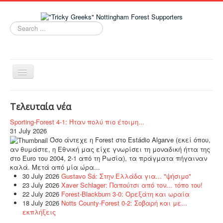
Search
...
Toggle
Navigation
Home
Τελευταία νέα
Νέα
Sporting-Forest 4-1: Ήταν πολύ πιο έτοιμη...
Ομάδα
31 July 2026
Όσο άντεχε η Forest στο Estádio Algarve (εκεί όπου,
Tricky Greeks
αν θυμάστε, η Εθνική μας είχε γνωρίσει τη μοναδική ήττα της
στο Euro του 2004, 2-1 από τη Ρωσία), τα πράγματα πήγαιναν
NFFC Women
καλά. Μετά από μία ώρα...
30 July 2026
Gustavo Sá: Στην Ελλάδα για... "ψήσιμο"
Links
23 July 2026
Xaver Schlager: Παπούτσι από τον... τόπο του!
22 July 2026
Forest-Blackburn 3-0: Ορεξάτη και ωραία
Live Chat!
18 July 2026
Notts County-Forest 0-2: Σοβαρή και με...
εκπλήξεις
Επικοινωνία