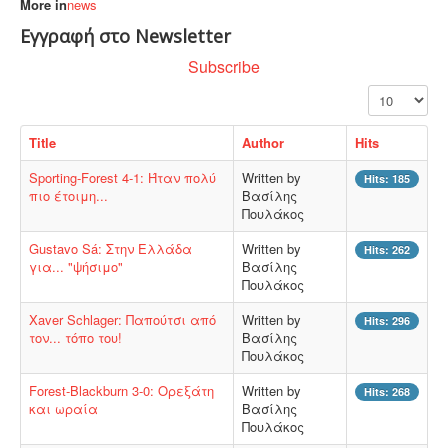
More in
news
Εγγραφή στο Newsletter
Subscribe
Display #
Title
Author
Hits
Sporting-Forest 4-1: Ήταν πολύ
Written by
Hits: 185
πιο έτοιμη...
Βασίλης
Πουλάκος
Gustavo Sá: Στην Ελλάδα
Written by
Hits: 262
για... "ψήσιμο"
Βασίλης
Πουλάκος
Xaver Schlager: Παπούτσι από
Written by
Hits: 296
τον... τόπο του!
Βασίλης
Πουλάκος
Forest-Blackburn 3-0: Ορεξάτη
Written by
Hits: 268
και ωραία
Βασίλης
Πουλάκος