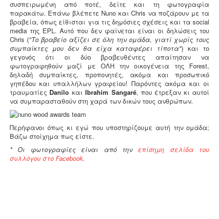
συσπειρωμένη από ποτέ, δείτε και τη φωτογραφία
παρακάτω. Επάνω βλέπετε Nuno και Chris να ποζάρουν με τα
βραβεία, όπως είθισται για τις δημόσιες σχέσεις και τα social
media της EPL. Αυτό που δεν φαίνεται είναι οι δηλώσεις του
Chris (
"Το βραβείο αξίζει σε όλη την ομάδα, γιατί χωρίς τους
συμπαίκτες μου δεν θα είχα καταφέρει τίποτα"
) και το
γεγονός ότι οι δύο βραβευθέντες απαίτησαν να
φωτογραφηθούν μαζί με ΟΛΗ την οικογένεια της Forest,
δηλαδή συμπαίκτες, προπονητές, ακόμα και προσωπικό
γηπέδου και υπαλλήλων γραφείου! Παρόντες ακόμα και οι
τραυματίες
Danilo
και
Ibrahim Sangaré
, που έτρεξαν κι αυτοί
να συμπαρασταθούν στη χαρά των δικών τους ανθρώπων.
Περήφανοι όπως κι εγώ που υποστηρίζουμε αυτή την ομάδα;
Βάζω στοίχημα πως είστε.
* Οι φωτογραφίες είναι από την
επίσημη σελίδα του
συλλόγου στο Facebook
.