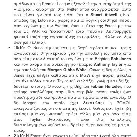
ομάδων και η Premier League εξαντλεί την αυστηρότητά της
για μια... ανάρτηση στο Twitter όπου αναγράφεται αυτό
που είναι γνωστό τοις πάσι (ότι ο
Stuart Attwell
είναι
οπαδός της Luton και χωρίς καμιά λογική ορίστηκε πέρσι
στον αγώνα με την Everton, όπου η ήττα της Forest με τον
ίδιο ως VAR να "καταπίνει" τρία πέναλτι λειτούργησε
φυσικά υπέρ της αγαπημένης του ομάδας - άλλο αν δεν
σώθηκε τελικά).
18/10:
Ο Nuno τιμωρείται με βαρύ πρόστιμο και τρεις
αγωνιστικές στην κερκίδα για την αποβολή του μετά από
όσα είπε στον διαιτητή του αγώνα με τη Brighton
Rob Jones
και τον ακόμα πιο ανεκδιήγητο τέταρτο
Anthony Taylor
για
την αποβολή του
Morgan Gibbs-White
. Όπως είδαμε όλοι, ο
Jones είχε δείξει καθαρά ότι ο MGW είχε πάρει μπάλα
και όχι πόδια πριν ο Taylor τού αλλάξει γνώμη και δείξει
δεύτερη κίτρινη. Ο κόουτς της Brighton
Fabian Hürzeler
, που
επίσης αποβλήθηκε στην ίδια ακριβώς φάση, τρώει ένα
πρόστιμο-χάδι και φυσικά καμιά τιμωρία από αγώνες. Ο
δε Morgan, τον οποίο έχει
δικαιώσει
η PGMOL
αναγνωρίζοντας ότι ο διαιτητής έκανε λάθος και έχει ήδη
εκτίσει μία αγωνιστική, τρώει άλλη μία για όσα είπε
στον Taylor βγαίνοντας πάνω στα απολύτως
δικαιολογημένα νεύρα του. Βρείτε άκρη και πείτε μας κι
εμάς.
21/10:
Η Forest έχει αναστατωθεί τόσο πολύ από όλα αυτά