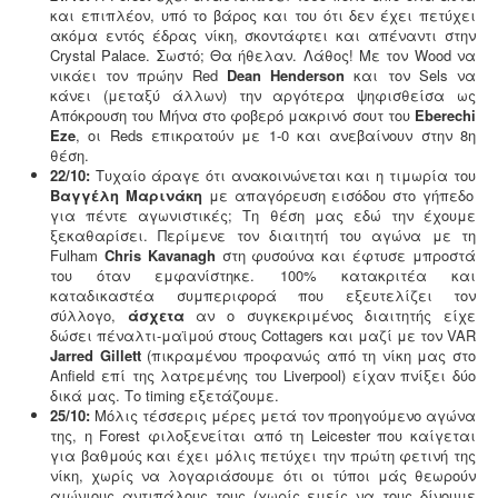
και επιπλέον, υπό το βάρος και του ότι δεν έχει πετύχει
ακόμα εντός έδρας νίκη, σκοντάφτει και απέναντι στην
Crystal Palace. Σωστό; Θα ήθελαν. Λάθος! Με τον Wood να
νικάει τον πρώην Red
Dean Henderson
και τον Sels να
κάνει (μεταξύ άλλων) την αργότερα ψηφισθείσα ως
Απόκρουση του Μήνα στο φοβερό μακρινό σουτ του
Eberechi
Eze
, οι Reds επικρατούν με 1-0 και ανεβαίνουν στην 8η
θέση.
22/10:
Τυχαίο άραγε ότι ανακοινώνεται και η τιμωρία του
Βαγγέλη Μαρινάκη
με απαγόρευση εισόδου στο γήπεδο
για πέντε αγωνιστικές; Τη θέση μας εδώ την έχουμε
ξεκαθαρίσει. Περίμενε τον διαιτητή του αγώνα με τη
Fulham
Chris Kavanagh
στη φυσούνα και έφτυσε μπροστά
του όταν εμφανίστηκε. 100% κατακριτέα και
καταδικαστέα συμπεριφορά που εξευτελίζει τον
σύλλογο,
άσχετα
αν ο συγκεκριμένος διαιτητής είχε
δώσει πέναλτι-μαϊμού στους Cottagers και μαζί με τον VAR
Jarred Gillett
(πικραμένου προφανώς από τη νίκη μας στο
Anfield επί της λατρεμένης του Liverpool) είχαν πνίξει δύο
δικά μας. Το timing εξετάζουμε.
25/10:
Μόλις τέσσερις μέρες μετά τον προηγούμενο αγώνα
της, η Forest φιλοξενείται από τη Leicester που καίγεται
για βαθμούς και έχει μόλις πετύχει την πρώτη φετινή της
νίκη, χωρίς να λογαριάσουμε ότι οι τύποι μάς θεωρούν
αιώνιους αντιπάλους τους (χωρίς εμείς να τους δίνουμε