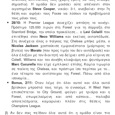
σημασία). Η ομάδα δεν μασάει ούτε απέναντι στον
αγαπημένο
Steve Cooper
, νικάει 3-1, ανεβαίνει στην 7η
θέση και αφήνει τους Foxes να λύσουν τα προβλήματά
τους μόνοι τους.
28/10:
Η Premier League συνεχίζει απτόητη το κυνήγι.
Πρόστιμο 125.000 λιρών στη Forest για τη σύρραξη στο
Stamford Bridge, την οποία προκάλεσε... ο
Levi Colwill
που
επιτέθηκε στον
Neco Williams
και εκείνος ανταπέδωσε.
Στη συνέχεια όλος ο πάγκος της Chelsea μπήκε μέσα, ο
Nicolas Jackson
χαστούκισε εμφανέστατα (μάρτυρας το
βίντεο) τον
Morato
(που προς τιμήν του δεν αντέδρασε) και
όλα έληξαν με τον διαιτητή να δείχνει από μία κίτρινη σε
Colwill, Williams και τον συνήθη κλαψιάρη και ψευτόμαγκα
Marc Cucurella
που είχε εμπλακεί επίσης. Καμία τιμωρία
σε παίκτη της Chelsea, και πρόστιμο ίσο περίπου με το...
ένα τέταρτο του αντίστοιχου της Forest. Πάνω από όλα
ισονομία...
Bonus, 2/11:
Όταν λέμε ότι όλοι αυτοί και όλα αυτά
βρίσκουν μπροστά τους τοίχο, το εννοούμε. Η West Ham
επισκέπτεται το City Ground, φεύγει με τριάρα και η
Forest, επωφελούμενη και από κάποια... παλαβά
αποτελέσματα, καμαρώνει πλέον στις θέσεις του
Champions League.
β) Αν δεν σας πείθουν όλα αυτά ότι η ομάδα είναι πιο