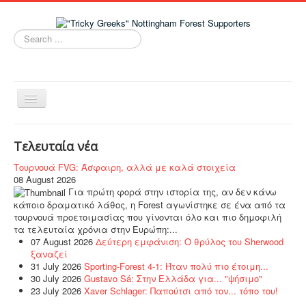
Search
...
Toggle
Navigation
Home
Τελευταία νέα
Νέα
Τουρνουά FVG: Άσφαιρη, αλλά με καλά στοιχεία
Ομάδα
08 August 2026
Για πρώτη φορά στην ιστορία της, αν δεν κάνω
Tricky Greeks
κάποιο δραματικό λάθος, η Forest αγωνίστηκε σε ένα από τα
τουρνουά προετοιμασίας που γίνονται όλο και πιο δημοφιλή
NFFC Women
τα τελευταία χρόνια στην Ευρώπη:...
07 August 2026
Δεύτερη εμφάνιση: Ο θρύλος του Sherwood
Links
ξαναζεί
31 July 2026
Sporting-Forest 4-1: Ήταν πολύ πιο έτοιμη...
Live Chat!
30 July 2026
Gustavo Sá: Στην Ελλάδα για... "ψήσιμο"
23 July 2026
Xaver Schlager: Παπούτσι από τον... τόπο του!
Επικοινωνία