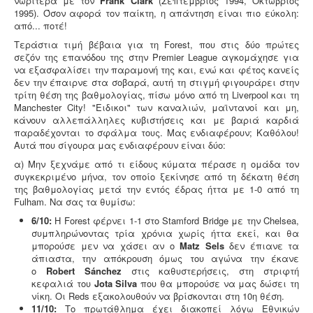
νωρίτερα με τον
Frank Clark
(Σεπτέμβριος 1994, Οκτώβριος
1995). Όσον αφορά τον παίκτη, η απάντηση είναι πιο εύκολη:
από... ποτέ!
Τεράστια τιμή βέβαια για τη Forest, που στις δύο πρώτες
σεζόν της επανόδου της στην Premier League αγκομάχησε για
να εξασφαλίσει την παραμονή της και, ενώ και φέτος κανείς
δεν την έπαιρνε στα σοβαρά, αυτή τη στιγμή φιγουράρει στην
τρίτη θέση της βαθμολογίας, πίσω μόνο από τη Liverpool και τη
Manchester City! "Ειδικοι" των καναλιών, μαϊντανοί και μη,
κάνουν αλλεπάλληλες κυβιστήσεις και με βαριά καρδιά
παραδέχονται το σφάλμα τους. Μας ενδιαφέρουν; Καθόλου!
Αυτά που σίγουρα μας ενδιαφέρουν είναι δύο:
α) Μην ξεχνάμε από τι είδους κύματα πέρασε η ομάδα τον
συγκεκριμένο μήνα, τον οποίο ξεκίνησε από τη δέκατη θέση
της βαθμολογίας μετά την εντός έδρας ήττα με 1-0 από τη
Fulham. Να σας τα θυμίσω:
6/10:
Η Forest φέρνει 1-1 στο Stamford Bridge με την Chelsea,
συμπληρώνοντας τρία χρόνια χωρίς ήττα εκεί, και θα
μπορούσε μεν να χάσει αν ο
Matz Sels
δεν έπιανε τα
άπιαστα, την απόκρουση όμως του αγώνα την έκανε
ο
Robert Sánchez
στις καθυστερήσεις, στη στριφτή
κεφαλιά του
Jota Silva
που θα μπορούσε να μας δώσει τη
νίκη. Οι Reds εξακολουθούν να βρίσκονται στη 10η θέση.
11/10:
Το πρωτάθλημα έχει διακοπεί λόγω Εθνικών